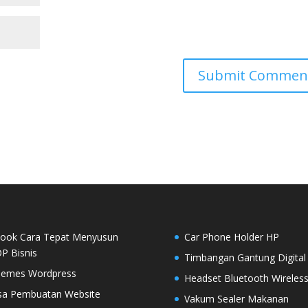
ook Cara Tepat Menyusun
Car Phone Holder HP
P Bisnis
Timbangan Gantung Digital
emes Wordpress
Headset Bluetooth Wireles
sa Pembuatan Website
Vakum Sealer Makanan